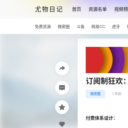
尤物日记
首页
资源名单
视频预
免费资源
微密圈
斗鱼
网易CC
虎牙
订阅制狂欢
微密圈
1 年前
付费体系设计：