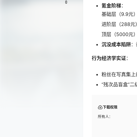
0
氪金阶梯
：
基础层（9.9元
进阶层（288
顶层（5000
沉没成本陷阱
：
行为经济学实证
：
粉丝在写真集上的
“残次品盲盒”
下载权限
所有人：