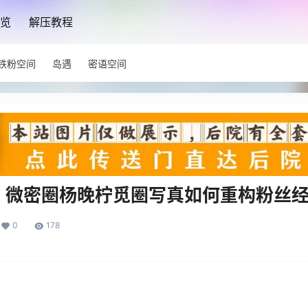
览
解压教程
铁粉空间
岛遇
密语空间
：微密圈杨晚柠觅圈写真如何重构粉丝
0
178