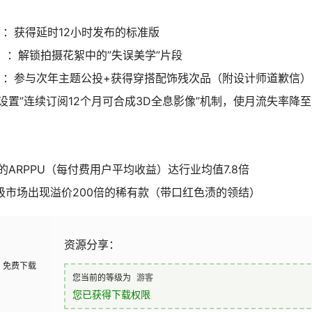
）：获得延时12小时发布的标准版
元）：解锁拍摄花絮中的”失误美学”片段
元）：参与次年主题公投+获得穿搭配饰残次品（附设计师道歉信）
设置”连续订阅12个月可合成3D全息影像”机制，使月流失率降至6
ARPPU（每付费用户平均收益）达行业均值7.8倍
二级市场出现溢价200倍的稀有款（带口红色渍的领结）
资源分享：
免费下载
您当前的等级为
游客
您已获得下载权限