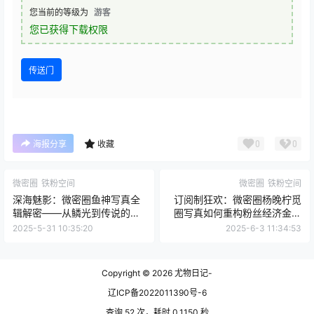
您当前的等级为
游客
您已获得下载权限
传送门
0
0
海报分享
收藏
微密圈
铁粉空间
微密圈
铁粉空间
深海魅影：微密圈鱼神写真全
订阅制狂欢：微密圈杨晚柠觅
辑解密——从鳞光到传说的视
圈写真如何重构粉丝经济金字
觉史诗
塔
2025-5-31 10:35:20
2025-6-3 11:34:53
Copyright © 2026
尤物日记-
辽ICP备2022011390号-6
查询 52 次，耗时 0.1150 秒