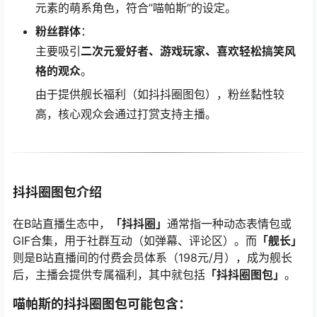
元素的萌系角色，符合”喵帕斯”的设定。
粉丝群体
：
主要吸引
二次元爱好者、游戏玩家、喜欢轻松搞笑风
格的观众
。
由于提供舰长福利（如抖抖圈图包），粉丝黏性较
高，核心观众会通过打赏支持主播。
抖抖圈图包介绍
在B站直播生态中，
「抖抖圈」
通常指一种动态表情包或
GIF合集，用于社群互动（如弹幕、评论区）。而
「舰长」
则是B站直播间的付费会员体系（198元/月），成为舰长
后，主播会提供专属福利，其中就包括
「抖抖圈图包」
。
喵帕斯的抖抖圈图包可能包含：