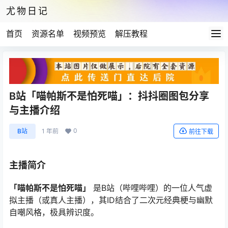
尤物日记
首页
资源名单
视频预览
解压教程
B站「喵帕斯不是怕死喵」：抖抖圈图包分享
与主播介绍
0
B站
1 年前
前往下载
主播简介
「喵帕斯不是怕死喵」
是B站（哔哩哔哩）的一位人气虚
拟主播（或真人主播），其ID结合了二次元经典梗与幽默
自嘲风格，极具辨识度。