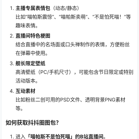
主播专属表情包
（动态/静态）
比如”喵帕斯震惊”、”喵帕斯卖萌”、”不是怕死喵！”等
趣味表情。
直播间特色梗图
结合直播中的名场面或口头禅制作的表情，方便粉丝
在弹幕中使用。
舰长限定壁纸
高清壁纸（PC/手机尺寸），可能包含节日限定或特别
活动版本。
互动素材
比如粉丝二创可用的PSD文件、透明背景PNG素材
等。
如何获取抖抖圈图包？
进入
「喵帕斯不是怕死喵」的B站直播间
。