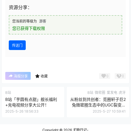
资源分享：
您当前的等级为
游客
您已获得下载权限
传送门
0
0
海报分享
收藏
B站
B站
微密圈
爱发电
虎牙
B站「芋圆有点甜」舰长福利
从粉丝到共创者：觅圈轩子巨2
+充电视频分享大公开！
兔微密圈生态中的UGC裂变现
象
2025-5-26 18:56:33
2025-5-27 10:59:41
Copyright © 2026
尤物日记-