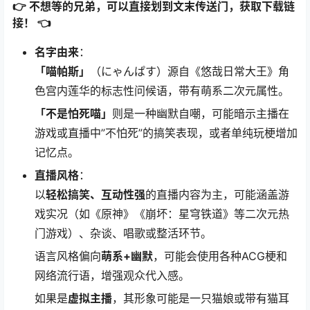
👉 不想等的兄弟，可以直接划到文末传送门，获取下载链
接！ 👈
名字由来
：
「喵帕斯」
（にゃんぱす）源自《悠哉日常大王》角
色宫内莲华的标志性问候语，带有萌系二次元属性。
「不是怕死喵」
则是一种幽默自嘲，可能暗示主播在
游戏或直播中”不怕死”的搞笑表现，或者单纯玩梗增加
记忆点。
直播风格
：
以
轻松搞笑、互动性强
的直播内容为主，可能涵盖游
戏实况（如《原神》《崩坏：星穹铁道》等二次元热
门游戏）、杂谈、唱歌或整活环节。
语言风格偏向
萌系+幽默
，可能会使用各种ACG梗和
网络流行语，增强观众代入感。
如果是
虚拟主播
，其形象可能是一只猫娘或带有猫耳