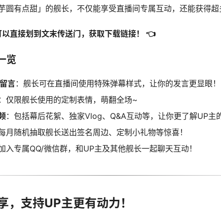
「芋圆有点甜」的舰长，不仅能享受直播间专属互动，还能获得超
可以直接划到文末传送门，获取下载链接！ 👈
一览
目留言
：舰长可在直播间使用特殊弹幕样式，让你的发言更显眼！
：仅限舰长使用的定制表情，萌翻全场~
频
：包括幕后花絮、独家Vlog、Q&A互动等，让你更了解UP主
每月随机抽取舰长送出签名周边、定制小礼物等惊喜！
加入专属QQ/微信群，和UP主及其他舰长一起聊天互动！
分享，支持UP主更有动力！