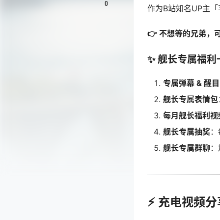
0
作为B站知名UP主
👉 不想等的兄弟，
✨ 舰长专属福利
专属弹幕 & 醒
舰长专属表情包
每月舰长福利视
舰长专属抽奖
：
舰长专属群聊
：
⚡ 充电视频