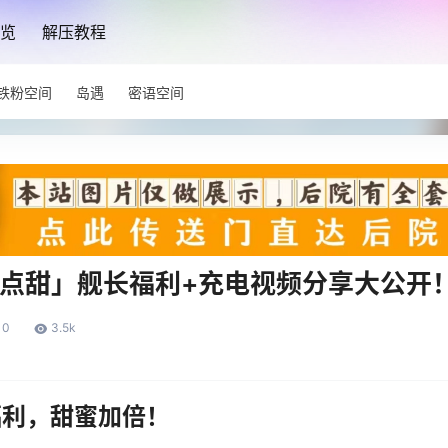
览
解压教程
铁粉空间
岛遇
密语空间
有点甜」舰长福利+充电视频分享大公开
0
3.5k
长福利，甜蜜加倍！