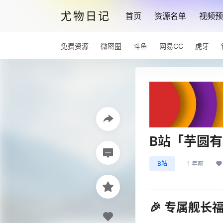
尤物日记
首页
资源名单
视频预
免费资源
微密圈
斗鱼
网易CC
虎牙
B站「芋圆
B站
1 年前
🎉 专属舰