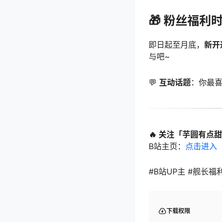
🎁 粉丝福利
即日起至月底，
新开
与吧~
💬
互动话题
：你最
🔥 关注「芋圆有点
B站主页：
点击进入
#B站UP主 #舰长福
下载权限