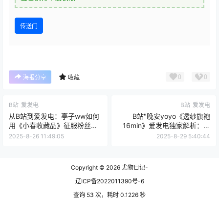
传送门
0
0
海报分享
收藏
B站
爱发电
B站
爱发电
从B站到爱发电：亭子ww如何
B站"晚安yoyo《透纱旗袍
用《小春收藏品》征服粉丝的
16min》爱发电独家解析：古
心？
典韵味与现代审美的极致融合"
2025-8-26 11:49:05
2025-8-29 5:40:44
Copyright © 2026
尤物日记-
辽ICP备2022011390号-6
查询 53 次，耗时 0.1226 秒