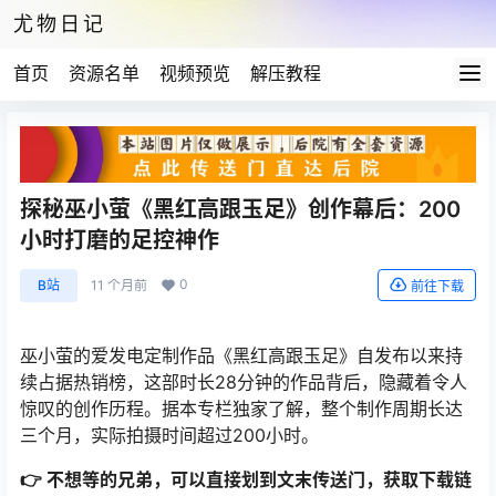
尤物日记
首页
资源名单
视频预览
解压教程
探秘巫小萤《黑红高跟玉足》创作幕后：200
小时打磨的足控神作
0
B站
11 个月前
前往下载
巫小萤的爱发电定制作品《黑红高跟玉足》自发布以来持
续占据热销榜，这部时长28分钟的作品背后，隐藏着令人
惊叹的创作历程。据本专栏独家了解，整个制作周期长达
三个月，实际拍摄时间超过200小时。
👉 不想等的兄弟，可以直接划到文末传送门，获取下载链