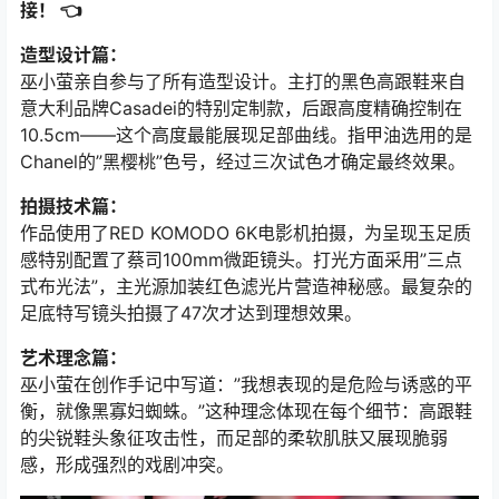
接！ 👈
造型设计篇：
巫小萤亲自参与了所有造型设计。主打的黑色高跟鞋来自
意大利品牌Casadei的特别定制款，后跟高度精确控制在
10.5cm——这个高度最能展现足部曲线。指甲油选用的是
Chanel的”黑樱桃”色号，经过三次试色才确定最终效果。
拍摄技术篇：
作品使用了RED KOMODO 6K电影机拍摄，为呈现玉足质
感特别配置了蔡司100mm微距镜头。打光方面采用”三点
式布光法”，主光源加装红色滤光片营造神秘感。最复杂的
足底特写镜头拍摄了47次才达到理想效果。
艺术理念篇：
巫小萤在创作手记中写道：”我想表现的是危险与诱惑的平
衡，就像黑寡妇蜘蛛。”这种理念体现在每个细节：高跟鞋
的尖锐鞋头象征攻击性，而足部的柔软肌肤又展现脆弱
感，形成强烈的戏剧冲突。