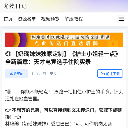
尤物日记
首页
资源名单
视频预览
解压教程
💞 【奶瑶妹妹独家定制】《护士小姐轻一点》
全新篇章：天才电竞选手住院实录
0
密语空间
11 个月前
前往下载
“嘶——你能不能轻点！”周焰一把扣住小护士的手腕，针头
还扎在他血管里。
👉 不想等的兄弟，可以直接划到文末传送门，获取下载链
接！ 👈
林绵绵（奶瑶妹妹饰）委屈巴巴：“可、可你肌肉太紧