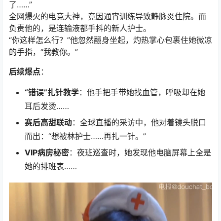
了……”
全网爆火的电竞大神，竟因通宵训练导致静脉炎住院。而
负责他的，是连输液都手抖的新人护士。
“你这样怎么行？”他忽然翻身坐起，灼热掌心包裹住她微凉
的手指，“我教你。”
后续爆点
：
“错误”扎针教学
：他手把手带她找血管，呼吸却在她
耳后发烫……
赛后高甜联动
：全球直播的采访中，他对着镜头脱口
而出：“想被林护士……再扎一针。”
VIP病房秘密
：夜班巡查时，她发现他电脑屏幕上全是
她的排班表……