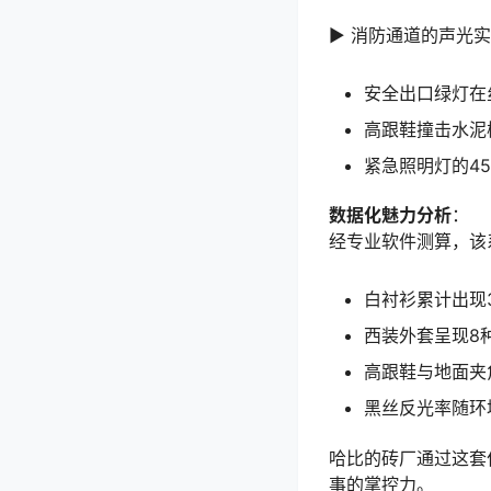
▶ 消防通道的声光
安全出口绿灯在
高跟鞋撞击水泥
紧急照明灯的4
数据化魅力分析
：
经专业软件测算，该
白衬衫累计出现
西装外套呈现8
高跟鞋与地面夹角
黑丝反光率随环境
哈比的砖厂通过这套
事的掌控力。