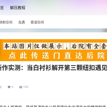
览
解压教程
铁粉空间
岛遇
密语空间
新作实测：当白衬衫解开第三颗纽扣遇
0
130
前