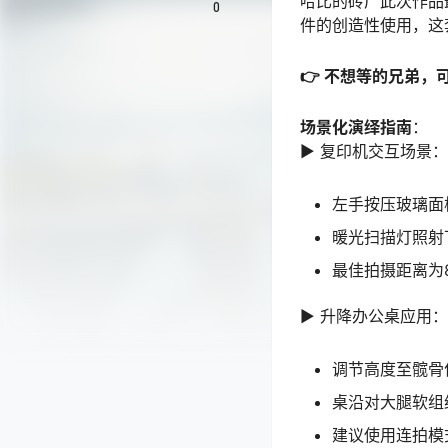
哈比的砖厂此次作品
0
件的创造性使用，这
👉 不想等的兄弟，
场景化演绎指南
：
▶ 复印机交互场景：
左手按压玻璃面
暖光扫描灯照射
最佳拍摄距离为
▶ 升降办公桌应用：
调节高度至髋骨
桌沿对大腿软组
建议使用连拍模