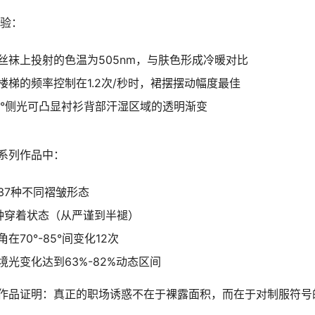
实验：
丝袜上投射的色温为505nm，与肤色形成冷暖对比
楼梯的频率控制在1.2次/秒时，裙摆摆动幅度最佳
5°侧光可凸显衬衫背部汗湿区域的透明渐变
系列作品中：
37种不同褶皱形态
种穿着状态（从严谨到半褪）
在70°-85°间变化12次
光变化达到63%-82%动态区间
作品证明：真正的职场诱惑不在于裸露面积，而在于对制服符号