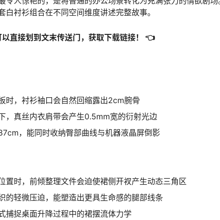
最令人惊艳的，是将普通的办公场景转化为充满张力的情欲剧场
套白衬衫组合在不同空间维度讲述完整故事。
可以直接划到文末传送门，获取下载链接！ 👈
板时，衬衫袖口会自然回缩露出2cm腕骨
下，真丝内衣肩带会产生0.5mm宽的衍射光边
87cm，能同时收纳臀部曲线与机器液晶屏倒影
位置时，前倾整理文件会迫使裙侧开衩产生动态三角区
织的轻微压迫，能塑造出更具生命感的腿部线条
式捕捉桌面升降过程中的裙摆流体力学