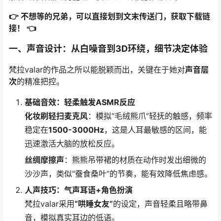
👉 不想等的兄弟，可以直接划到文末传送门，获取下载链
接！ 👈
一、声音设计：从白噪音到3D环绕，细节决定体验
梵拉valar的作品之所以能脱颖而出，关键在于她对
声音层
次
的精准把控。
基础音效：轻柔触发ASMR反应
化妆刷轻扫麦克风
：模拟“毛绒熊爪”轻抚的触感，频率
稳定在
1500-3000Hz
，这是人耳最敏感的区间，能
迅速激活大脑的放松反应。
丝绸摩擦声
：熊熊吊带裙的材质在动作时发出细微的
沙沙声，类似“蚕食桑叶”的节奏，能有效降低焦虑感。
人声技巧：气声耳语+角色扮演
梵拉valar采用
“哄睡女友”
的设定，声音轻柔且略带鼻
音，模拟真实耳边的低语。