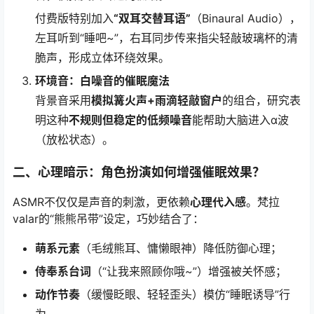
付费版特别加入
“双耳交替耳语”
（Binaural Audio），
左耳听到“睡吧~”，右耳同步传来指尖轻敲玻璃杯的清
脆声，形成立体环绕效果。
环境音：白噪音的催眠魔法
背景音采用
模拟篝火声+雨滴轻敲窗户
的组合，研究表
明这种
不规则但稳定的低频噪音
能帮助大脑进入α波
（放松状态）。
二、心理暗示：角色扮演如何增强催眠效果？
ASMR不仅仅是声音的刺激，更依赖
心理代入感
。梵拉
valar的“熊熊吊带”设定，巧妙结合了：
萌系元素
（毛绒熊耳、慵懒眼神）降低防御心理；
侍奉系台词
（“让我来照顾你哦~”）增强被关怀感；
动作节奏
（缓慢眨眼、轻轻歪头）模仿“睡眠诱导”行