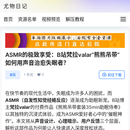
尤物日记
首页
资源名单
视频预览
解压教程
ASMR的极致享受：B站梵拉valar“熊熊吊带”
如何用声音治愈失眠者？
0
B站
1 年前
前往下载
在快节奏的现代生活中，失眠成为许多人的困扰，而
ASMR（自发性知觉经络反应）
逐渐成为助眠新宠。B站博
主
梵拉valar
的付费作品《熊熊吊带套装35min助眠侍奉》
以其独特的沉浸式体验，成为ASMR爱好者心中的“催眠神
作”。本文将从
声音设计、心理暗示、用户反馈
三个层面，
解析这部作品为何能让人快速进入深度放松状态。