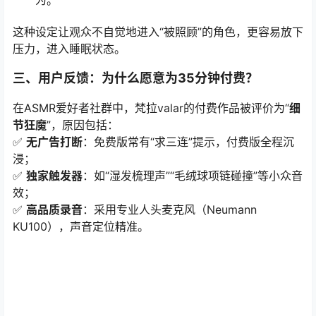
为。
这种设定让观众不自觉地进入“被照顾”的角色，更容易放下
压力，进入睡眠状态。
三、用户反馈：为什么愿意为35分钟付费？
在ASMR爱好者社群中，梵拉valar的付费作品被评价为“
细
节狂魔
”，原因包括：
✅
无广告打断
：免费版常有“求三连”提示，付费版全程沉
浸；
✅
独家触发器
：如“湿发梳理声”“毛绒球项链碰撞”等小众音
效；
✅
高品质录音
：采用专业人头麦克风（Neumann
KU100），声音定位精准。