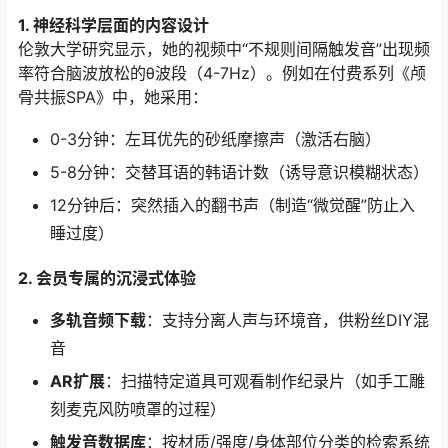
1. 神经科学层面的内容设计
伦敦大学研究显示，她的视频中“不规则间隔触发音”出现频
率符合脑波放松的θ波段（4-7Hz）。例如在付费系列《颅
骨共振SPA》中，她采用：
0-3分钟：左耳优先的砂纸摩擦声（激活右脑）
5-8分钟：交替耳语的韩语计数（诱导意识模糊状态）
12分钟后：突然插入的翻书声（制造“微觉醒”防止入
睡过度）
2. 会员专属的沉浸式体验
多轨音频下载
：支持分离人声与环境音，供粉丝DIY混
音
AR扩展
：扫描特定道具可观看制作纪录片（如手工雕
刻麦克风防喷罩的过程）
触发音数据库
：按材质/强度/身体部位分类的检索系统