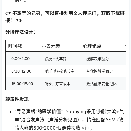
👉 不想等的兄弟，可以直接划到文末传送门，获取下载链
接！ 👈
分段疗法设计
：
时间戳
声景元素
心理靶点
生
0:00-5:00
晨雾+牧羊铃
缓解决策疲劳
8:30-12:00
剪羊毛+梳毛节奏
替代性触觉满足
15:00-18:00
篝火+方言故事
激活童年安全记忆
颠覆性发现
：
“导游声线”的医学价值
：Yoonying采用”胸腔共鸣+气
声”混合发声法（声谱分析见图），精准匹配ASMR敏
感人群的800-2000Hz最佳接收区间；