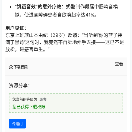
“饥饿音效”的意外疗效
：奶酪制作段落中肠鸣音模
拟，使进食障碍患者食欲唤起率达41%。
用户见证
：
东京上班族山本由纪（29岁）反馈：”当听到‘你的篮子装
满了黑莓’这句时，我竟然不自觉地伸手去接——这已不是
放松，是感官重生。”
查看
下载权限
资源分享：
您当前的等级为
游客
您已获得下载权限
传送门