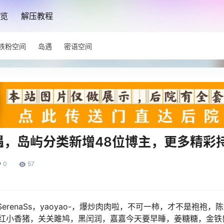
览
解压教程
铁粉空间
岛遇
密语空间
遇，岛屿分类新增48位博主，更多精彩
0
57
SerenaSs，yaoyao-，爆炒肉肉啦，不可一柿，才不是袍袍
红小香猪，关关雎鸠，黑闰润，嘉嘉今天要早睡，姜糖糖，金铁