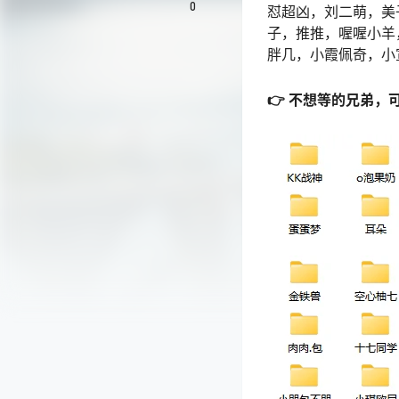
0
怼超凶，刘二萌，美
子，推推，喔喔小羊
胖几，小霞佩奇，小
👉 不想等的兄弟，