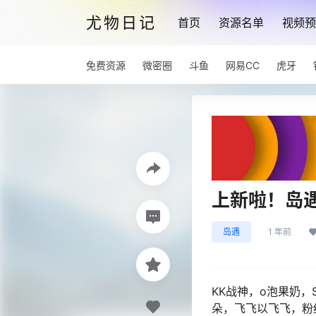
尤物日记
首页
资源名单
视频预
免费资源
微密圈
斗鱼
网易CC
虎牙
上新啦！岛
岛遇
1 年前
KK战神，o泡果奶，
朵，飞飞以飞飞，粉