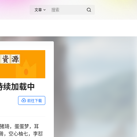
文章
持续加载中
前往下载
，陈猪琦，蛋蛋梦，耳
兽，空心柚七，李怼