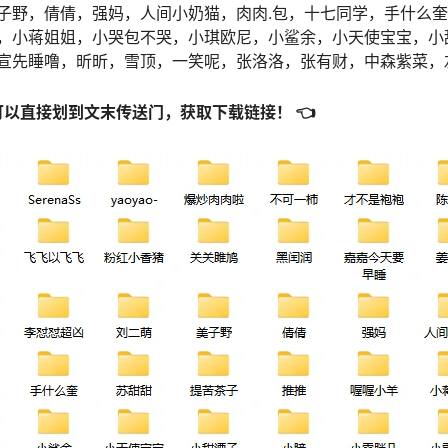
子野，倩倩，强妈，人间小奶猫，肉肉.包，十七同学，手什么
，小蒋姐姐，小哭包不哭，小琪欧尼，小鲨余，小天使宝宝，小
宣先睡噜，昕昕，雪顶，一笑呢，张洛洛，张有财，中森紫菜，左姐
可以直接划到文末传送门，获取下载链接！ 👈