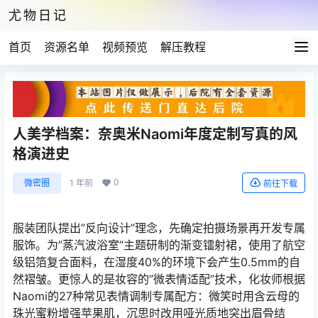
尤物日记
首页
资源名单
视频预览
解压教程
人美学档案：奈奥米Naomi年度定制写真的风
格演进史
0
微密圈
1 年前
前往下载
服装团队提出”反向设计”理念，先确定拍摄场景再开发专属
服饰。为”蒸汽波浴室”主题研制的渐变镭射裙，使用了航空
级铝箔复合面料，在湿度40%的环境下会产生0.5mm的自
然褶皱。更惊人的是妆容的”微表情适配”技术，化妆师根据
Naomi的27种常见表情调制专属配方：微笑时用含云母的
珠光蜜粉增强苹果肌，沉思时改用哑光质地突出眉骨结