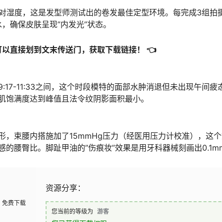
相对湿度，这是发型师测试出的卷发最佳定型环境。每完成3组拍
水，确保皮肤呈现”内发光”状态。
可以直接划到文末传送门，获取下载链接！ 👈
:17-11:33之间，这个时段模特的面部水肿消退但未出现午间疲
肌饱满度达到峰值且法令纹阴影面积最小。
形，束腰内搭施加了15mmHg压力（经医用压力计校准），这
感的腰臀比。脚趾甲油的”伤痕妆”效果是用牙科器械刻画出0.1m
资源分享：
免费下载
您当前的等级为
游客