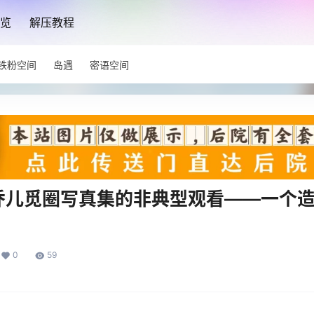
览
解压教程
铁粉空间
岛遇
密语空间
乔儿觅圈写真集的非典型观看——一个
0
59