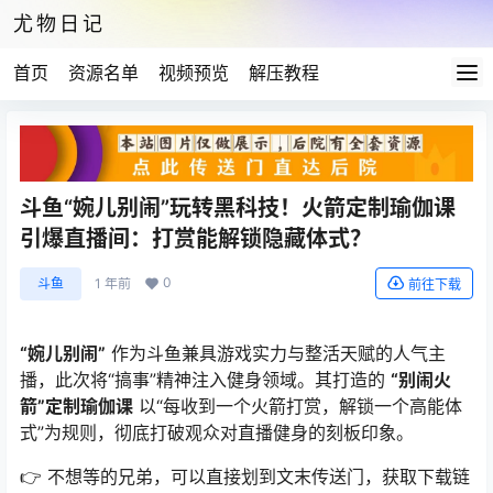
尤物日记
首页
资源名单
视频预览
解压教程
斗鱼“婉儿别闹”玩转黑科技！火箭定制瑜伽课
引爆直播间：打赏能解锁隐藏体式？
0
斗鱼
1 年前
前往下载
“婉儿别闹”
作为斗鱼兼具游戏实力与整活天赋的人气主
播，此次将“搞事”精神注入健身领域。其打造的
“别闹火
箭”定制瑜伽课
以“每收到一个火箭打赏，解锁一个高能体
式”为规则，彻底打破观众对直播健身的刻板印象。
👉 不想等的兄弟，可以直接划到文末传送门，获取下载链