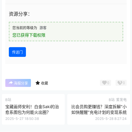
资源分享：
您当前的等级为
游客
您已获得下载权限
传送门
0
0
海报分享
收藏
B站
B站
爱发电
宝藏画师安利！白金Saki的治
比会员购更赚钱？深度拆解"小
愈系图包为何能火出圈？
如快醒醒"充电计划的变现系统
2025-5-27 18:50:38
2025-5-28 8:27:24