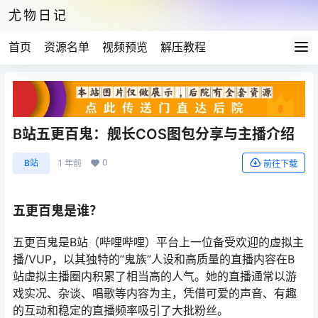
尤物日记
首页
资源名单
视频预览
解压教程
B站五更百鬼：舰长COS图包分享与主播介绍
0
B站
1 年前
前往下载
五更百鬼是谁？
五更百鬼是B站（哔哩哔哩）平台上一位备受欢迎的虚拟主
播/VUP，以其独特的”鬼族”人设和高质量的直播内容在B
站虚拟主播圈内积累了相当高的人气。她的直播通常以游
戏实况、杂谈、唱歌等内容为主，凭借可爱的声音、有趣
的互动和稳定的直播频率吸引了大批粉丝。