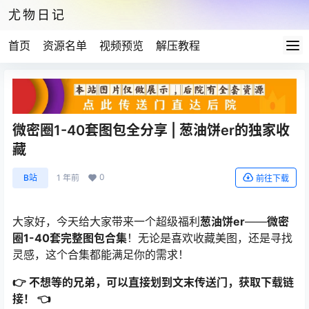
尤物日记
首页
资源名单
视频预览
解压教程
微密圈1-40套图包全分享 | 葱油饼er的独家收
藏
0
B站
1 年前
前往下载
大家好，今天给大家带来一个超级福利
葱油饼er
——
微密
圈1-40套完整图包合集
！无论是喜欢收藏美图，还是寻找
灵感，这个合集都能满足你的需求！
👉 不想等的兄弟，可以直接划到文末传送门，获取下载链
接！ 👈