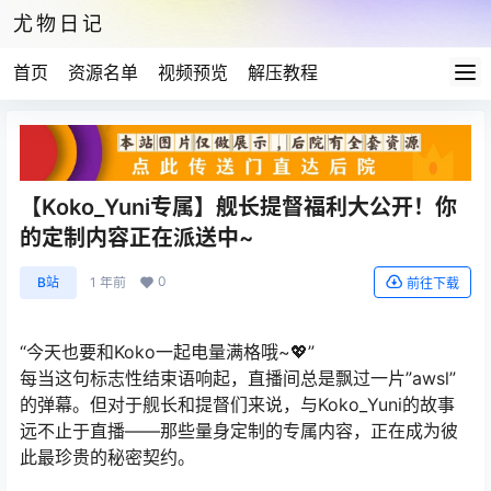
尤物日记
首页
资源名单
视频预览
解压教程
【Koko_Yuni专属】舰长提督福利大公开！你
的定制内容正在派送中~
0
B站
1 年前
前往下载
“今天也要和Koko一起电量满格哦~💖”
每当这句标志性结束语响起，直播间总是飘过一片”awsl”
的弹幕。但对于舰长和提督们来说，与Koko_Yuni的故事
远不止于直播——那些量身定制的专属内容，正在成为彼
此最珍贵的秘密契约。