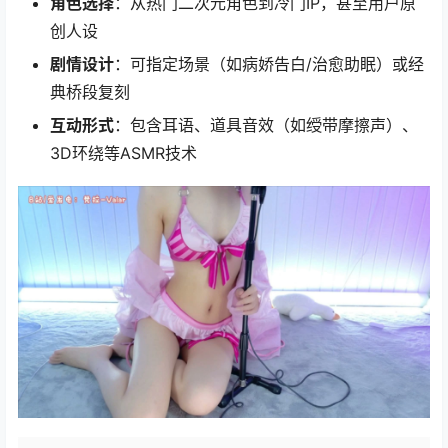
角色选择
：从热门二次元角色到冷门IP，甚至用户原
创人设
剧情设计
：可指定场景（如病娇告白/治愈助眠）或经
典桥段复刻
互动形式
：包含耳语、道具音效（如绶带摩擦声）、
3D环绕等ASMR技术