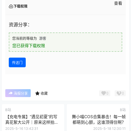
查看
下载权限
资源分享：
您当前的等级为
游客
您已获得下载权限
传送门
0
0
海报分享
收藏
B站
B站
【充电专属】“遇见初夏”的写
舞小喵COS合集暴击！每一帧
真花絮大公开｜原来这样拍才
都萌到心颤，这谁顶得住啊？
能甜度超标
2025-5-16 13:42:31
2025-5-18 12:30:11