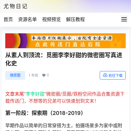
尤物日记
首页
资源名单
视频预览
解压教程
从素人到顶流：觅圈李李好甜的微密圈写真进
化史
0
微密圈
1 年前
前往下载
文章末尾
”
李李好甜
”微密圈/觅圈/铁粉空间作品合集资源下
载传送门，不想等的兄弟可以快速划到文末！
第一阶段：探索期（2018-2019）
早期作品以简单的日常穿搭为主，拍摄场景多为家中或附