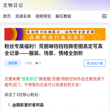
尤物日记
首页
资源名单
视频预览
解压教程
粉丝专属福利！觅圈琳铛铛铛微密圈高定写真
全记录——服装、场景、情绪全剖析
0
微密圈
1 年前
前往下载
文章末尾
”
银紫欧尼
”微密圈/觅圈/铁粉空间作品合集资源下
载传送门，不想等的兄弟可以快速划到文末！
采访了3位核心粉丝：
@摄影爱好者阿森