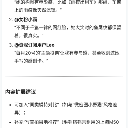
“她的构图有电影感，比如《雨夜出租车》那组，车窗
上的雨痕像天然滤镜。”
@女粉小雨
“不同于千篇一律的网红脸，她大笑时的鱼尾纹都保留
着，很真实。”
@资深订阅用户Leo
“每月20号的‘主题投票’让我有参与感，甚至收到过她
手写的感谢卡。”
内容扩展建议
可加入“同类模特对比”（如与“微密圈小野猫”风格差
异）；
补充“写真拍摄地推荐”（琳铛铛铛常租用的上海M50