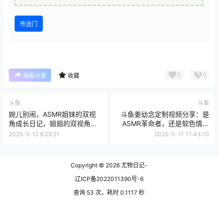
传送门
0
0
海报分享
收藏
斗鱼
斗鱼
婉儿别闹，ASMR姐妹的双视
斗鱼姜幼念定制视频分享：是
角成长日记，姐姐的双视角教
ASMR革命者，还是软色情擦
训
边者？
2025-5-12 9:29:21
2025-5-17 17:43:10
Copyright © 2026
尤物日记-
辽ICP备2022011390号-6
查询 53 次，耗时 0.1117 秒