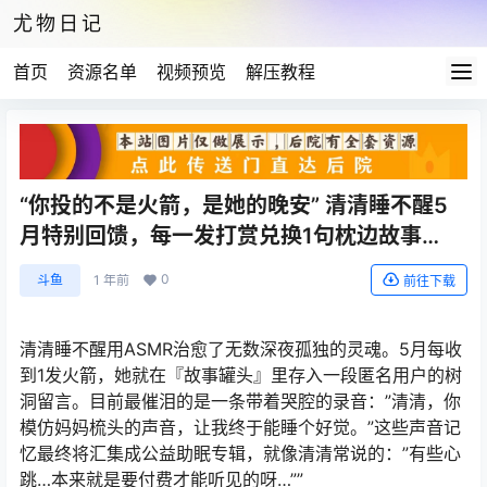
尤物日记
首页
资源名单
视频预览
解压教程
“你投的不是火箭，是她的晚安” 清清睡不醒5
月特别回馈，每一发打赏兑换1句枕边故事…
0
斗鱼
1 年前
前往下载
清清睡不醒用ASMR治愈了无数深夜孤独的灵魂。5月每收
到1发火箭，她就在『故事罐头』里存入一段匿名用户的树
洞留言。目前最催泪的是一条带着哭腔的录音：”清清，你
模仿妈妈梳头的声音，让我终于能睡个好觉。”这些声音记
忆最终将汇集成公益助眠专辑，就像清清常说的：”有些心
跳…本来就是要付费才能听见的呀…””