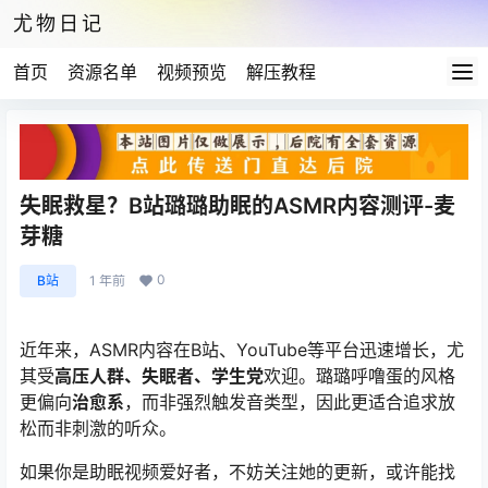
尤物日记
首页
资源名单
视频预览
解压教程
失眠救星？B站璐璐助眠的ASMR内容测评-麦
芽糖
0
B站
1 年前
近年来，ASMR内容在B站、YouTube等平台迅速增长，尤
其受
高压人群、失眠者、学生党
欢迎。璐璐呼噜蛋的风格
更偏向
治愈系
，而非强烈触发音类型，因此更适合追求放
松而非刺激的听众。
如果你是助眠视频爱好者，不妨关注她的更新，或许能找