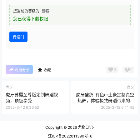
您当前的等级为
游客
您已获得下载权限
传送门
0
0
海报分享
收藏
虎牙
虎牙
虎牙苏樱至尊版定制舞蹈视
虎牙盛鸽-有鱼er土豪定制真空
频，顶级享受
热舞，体验极致舞蹈带来的视
觉冲击
2025-3-12 6:36:52
2025-3-12 6:41:42
Copyright © 2026
尤物日记-
辽ICP备2022011390号-6