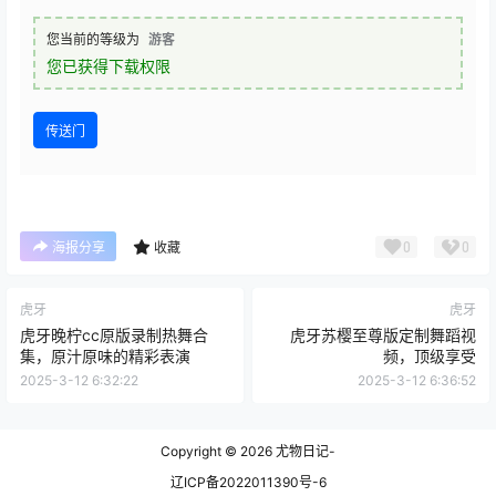
您当前的等级为
游客
您已获得下载权限
传送门
0
0
海报分享
收藏
虎牙
虎牙
虎牙晚柠cc原版录制热舞合
虎牙苏樱至尊版定制舞蹈视
集，原汁原味的精彩表演
频，顶级享受
2025-3-12 6:32:22
2025-3-12 6:36:52
Copyright © 2026
尤物日记-
辽ICP备2022011390号-6