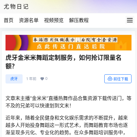
尤物日记
首页
资源名单
视频预览
解压教程
虎牙金米米舞蹈定制服务，如何抢订限量名
额？
0
虎牙
1 年前
前往下载
文章末主播”金米米”直播热舞作品合集资源下载传送门，等
不及的兄弟可以快速划到文末！
近年来，随着全民健身和文化娱乐需求的不断提升，越来
越多人开始投身舞蹈这一形式艺术，而舞蹈教育市场也逐
渐呈现多元化、专业化的趋势。在众多舞蹈培训服务中，