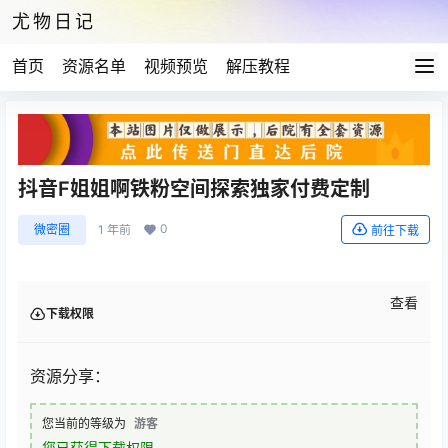
尤物日记
首页
资源名单
视频预览
解压教程
抖音F姐姐啊铁粉空间探索独家付费定制
0
微密圈
1 年前
前往下载
查看
下载权限
资源分享：
您当前的等级为
游客
您已获得下载权限