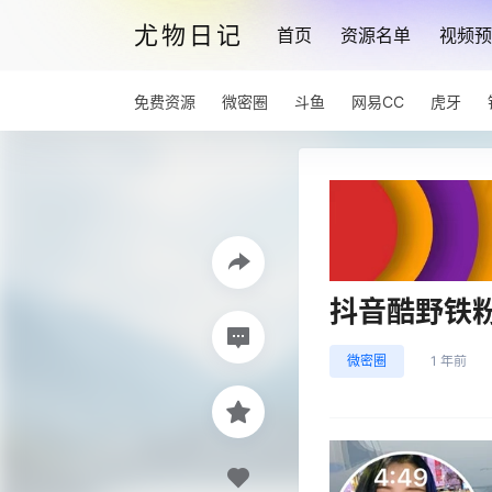
尤物日记
首页
资源名单
视频预
免费资源
微密圈
斗鱼
网易CC
虎牙
抖音酷野铁
微密圈
1 年前