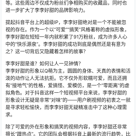
等。这些周边不仅成为粉丝们争相购买的收藏品，同时也
进一步扩大了李李好甜的品牌影响力。
提起抖音平台上的超级IP，李李好甜绝对是一个不能被忽
视的存在。作为一个以“可爱”“搞笑”风格著称的虚拟形象，
李李好甜在短短一年内就积累了91万粉丝，成为许多人心
中的“快乐源泉”。李李好甜的成功到底是偶然还是有意为
之？这一切背后又隐藏着怎样的故事？
李李好甜是谁？如何让人一见钟情？
李李好甜的形象以Q萌为主，圆圆的身体、天真的表情和活
泼的动作让人无法抗拒。它不仅外形软糯可爱，而且还拥
有“接地气”的性格，爱搞怪、爱模仿，是一个“零距离”的虚
拟角色。对于抖音这样一个短视频平台来说，李李好甜的
形象设计无疑是非常“对味”的——用户刷视频的初衷之一就
是寻求轻松愉快，而李李好甜无疑精准击中了这种心理需
求。
除了可爱的外在形象和搞笑的视频内容，李李好甜还非常
擅长“蹭热点”。它的团队会根据抖音上最新的流行趋势，比