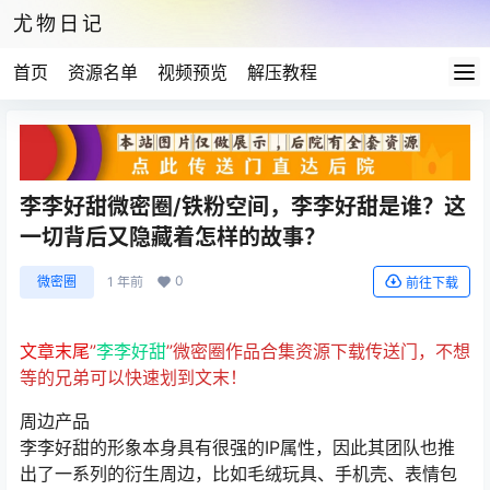
尤物日记
首页
资源名单
视频预览
解压教程
李李好甜微密圈/铁粉空间，李李好甜是谁？这
一切背后又隐藏着怎样的故事？
0
微密圈
1 年前
前往下载
文章末尾
”
李李好甜
”微密圈作品合集资源下载传送门，不想
等的兄弟可以快速划到文末！
周边产品
李李好甜的形象本身具有很强的IP属性，因此其团队也推
出了一系列的衍生周边，比如毛绒玩具、手机壳、表情包