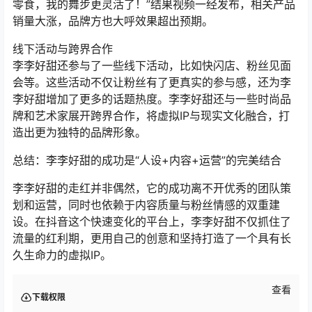
零食，我的舞步更灵活了！”结果视频一经发布，相关产品
销量大涨，品牌方也大呼效果超出预期。
线下活动与跨界合作
李李好甜还参与了一些线下活动，比如快闪店、粉丝见面
会等。这些活动不仅让粉丝有了更真实的参与感，还为李
李好甜增加了更多的话题热度。李李好甜还与一些时尚品
牌和艺术家展开跨界合作，将虚拟IP与现实文化融合，打
造出更为独特的品牌形象。
总结：李李好甜的成功是“人设+内容+运营”的完美结合
李李好甜的走红并非偶然，它的成功离不开优秀的团队策
划和运营，同时也依赖于内容质量与粉丝情感的双重建
设。在抖音这个快速变化的平台上，李李好甜不仅抓住了
流量的红利期，更用自己的创意和坚持打造了一个具有长
久生命力的虚拟IP。
查看
下载权限