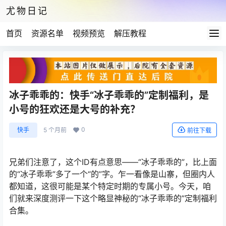
尤物日记
首页
资源名单
视频预览
解压教程
冰子乖乖的：快手“冰子乖乖的”定制福利，是
小号的狂欢还是大号的补充？
0
快手
5 个月前
前往下载
兄弟们注意了，这个ID有点意思——“冰子乖乖的”，比上面
的“冰子乖乖”多了一个“的”字。乍一看像是山寨，但圈内人
都知道，这很可能是某个特定时期的专属小号。今天，咱
们就来深度测评一下这个略显神秘的“冰子乖乖的”定制福利
合集。