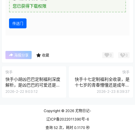
您已获得下载权限
传送门
0
0
海报分享
收藏
快手
快手
快手小胡凶巴巴定制福利深度
快手十七定制福利全收录，是
解析，是凶巴巴的可爱还是凶
十七岁的青春懵懂还是成年的
巴巴的诱惑？全收录独家揭秘
欲望觉醒？深度测评揭秘
2026-2-22 9:03:12
2026-2-23 8:39:37
Copyright © 2026
尤物日记-
辽ICP备2022011390号-6
查询 52 次，耗时 0.1170 秒