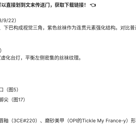
可以直接划到文末传送门，获取下载链接！ 👈
/9/22）
、下巴构成视觉三角，紫色丝袜作为连贯元素强化结构。对比普
4）
放置虚化台灯，平衡左侧密集的丝袜纹理。
口（图5）
脚尖（图17）
（3CE#220）、磨砂美甲（OPI的Tickle My France-