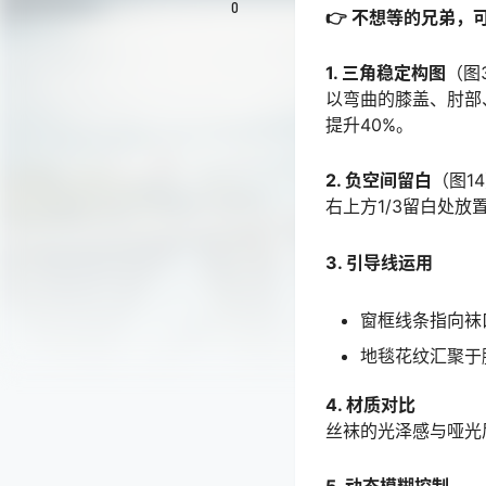
0
👉 不想等的兄弟，
1. 三角稳定构图
（图3
以弯曲的膝盖、肘部
提升40%。
2. 负空间留白
（图1
右上方1/3留白处
3. 引导线运用
窗框线条指向袜
地毯花纹汇聚于
4. 材质对比
丝袜的光泽感与哑光唇釉