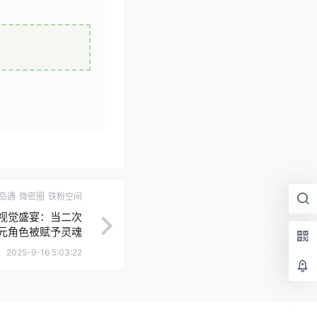
岛遇
微密圈
铁粉空间
视觉盛宴：当二次
元角色被赋予灵魂
2025-9-16 5:03:22