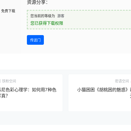
资源分享：
免费下载
您当前的等级为
游客
您已获得下载权限
传送门
圈
铁粉空间
密语空间
基尼色彩心理学：如何用7种色
小猫困困《胡桃困的魅惑》
写真？