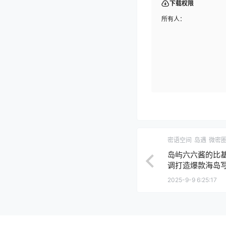
下载权限
所有人：
密语空间
岛遇
微密
岛屿六六酱的比
调打造爆款海岛
2025-9-9 6:25:17