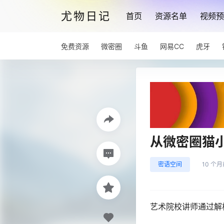
尤物日记
首页
资源名单
视频预
免费资源
微密圈
斗鱼
网易CC
虎牙
从微密圈猫
密语空间
10 个
艺术院校讲师通过解