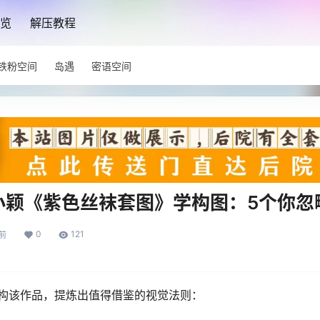
览
解压教程
铁粉空间
岛遇
密语空间
小颖《紫色丝袜套图》学构图：5个你忽
0
121
月前
构该作品，提炼出值得借鉴的视觉法则：